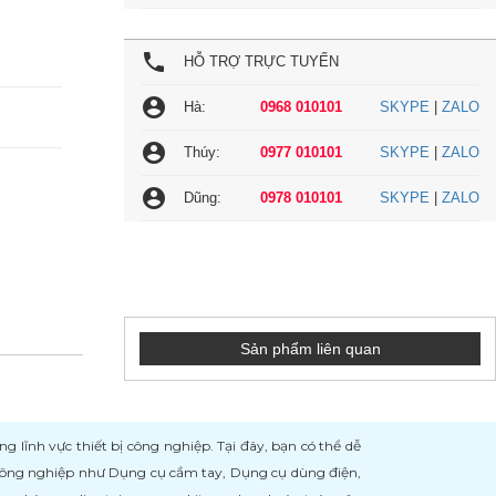
local_phone
HỖ TRỢ TRỰC TUYẾN
account_circle
Hà:
0968 010101
SKYPE
|
ZALO
account_circle
Thúy:
0977 010101
SKYPE
|
ZALO
account_circle
Dũng:
0978 010101
SKYPE
|
ZALO
Sản phẩm liên quan
ĩnh vực thiết bị công nghiệp. Tại đây, bạn có thể dễ
 công nghiệp như Dụng cụ cầm tay, Dụng cụ dùng điện,