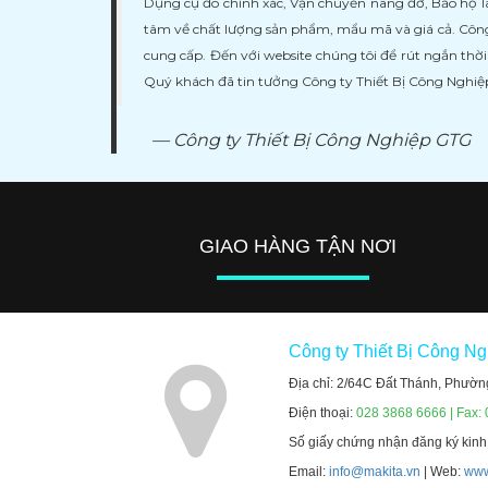
Dụng cụ đo chính xác, Vận chuyển nâng đỡ, Bảo hộ l
tâm về chất lượng sản phẩm, mẩu mã và giá cả. Công
cung cấp. Đến với website chúng tôi để rút ngắn thờ
Quý khách đã tin tưởng Công ty Thiết Bị Công Nghi
Công ty Thiết Bị Công Nghiệp GTG
GIAO HÀNG TẬN NƠI
Công ty Thiết Bị Công N
Địa chỉ: 2/64C Đất Thánh, Phườn
Điện thoại:
028 3868 6666 | Fax:
Số giấy chứng nhận đăng ký kin
Email:
info@makita.vn
| Web:
www