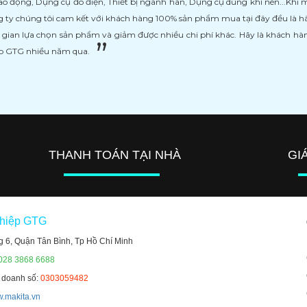
ao động, Dụng cụ đo điện, Thiết bị ngành hàn, Dụng cụ dùng khí nén...Khi
 ty chúng tôi cam kết với khách hàng 100% sản phẩm mua tại đây đều là h
i gian lựa chọn sản phẩm và giảm được nhiều chi phí khác. Hãy là khách h
ệp GTG nhiều năm qua.
THANH TOÁN TẠI NHÀ
GI
ghiệp GTG
g 6, Quận Tân Bình, Tp Hồ Chí Minh
 028 3868 6688
h doanh số:
0303059482
.makita.vn