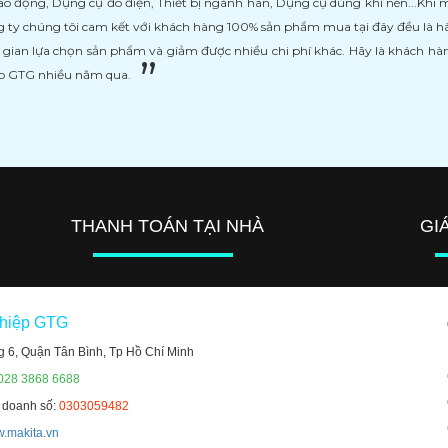
ao động, Dụng cụ đo điện, Thiết bị ngành hàn, Dụng cụ dùng khí nén...Khi
 ty chúng tôi cam kết với khách hàng 100% sản phẩm mua tại đây đều là h
i gian lựa chọn sản phẩm và giảm được nhiều chi phí khác. Hãy là khách h
ệp GTG nhiều năm qua.
THANH TOÁN TẠI NHÀ
GI
ghiệp GTG
g 6, Quận Tân Bình, Tp Hồ Chí Minh
 028 3868 6688
h doanh số:
0303059482
.makita.vn