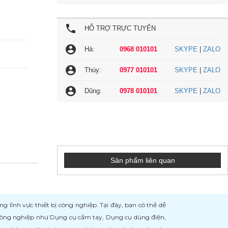
local_phone
HỖ TRỢ TRỰC TUYẾN
account_circle
Hà:
0968 010101
SKYPE
|
ZALO
account_circle
Thúy:
0977 010101
SKYPE
|
ZALO
account_circle
Dũng:
0978 010101
SKYPE
|
ZALO
Sản phẩm liên quan
ĩnh vực thiết bị công nghiệp. Tại đây, bạn có thể dễ
 công nghiệp như Dụng cụ cầm tay, Dụng cụ dùng điện,