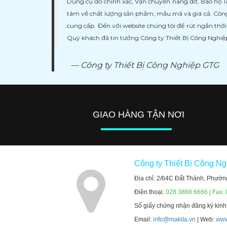
Dụng cụ đo chính xác, Vận chuyển nâng đỡ, Bảo hộ l
tâm về chất lượng sản phẩm, mẩu mã và giá cả. Công
cung cấp. Đến với website chúng tôi để rút ngắn thờ
Quý khách đã tin tưởng Công ty Thiết Bị Công Nghi
Công ty Thiết Bị Công Nghiệp GTG
GIAO HÀNG TẬN NƠI
Công ty Thiết Bị Công N
Địa chỉ: 2/64C Đất Thánh, Phườn
Điện thoại:
028 3868 6666 | Fax:
Số giấy chứng nhận đăng ký kin
Email:
info@makita.vn
| Web:
www