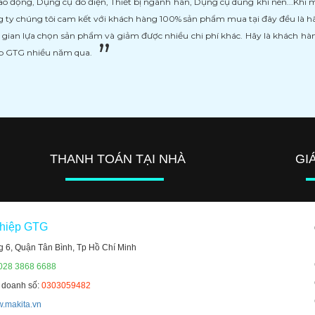
ao động, Dụng cụ đo điện, Thiết bị ngành hàn, Dụng cụ dùng khí nén...Khi
 ty chúng tôi cam kết với khách hàng 100% sản phẩm mua tại đây đều là h
i gian lựa chọn sản phẩm và giảm được nhiều chi phí khác. Hãy là khách h
ệp GTG nhiều năm qua.
THANH TOÁN TẠI NHÀ
GI
ghiệp GTG
g 6, Quận Tân Bình, Tp Hồ Chí Minh
 028 3868 6688
h doanh số:
0303059482
.makita.vn