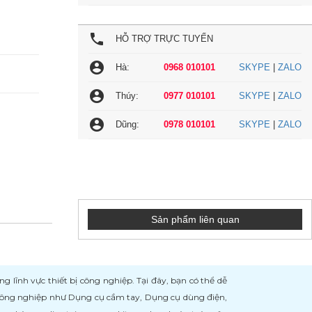
local_phone
HỖ TRỢ TRỰC TUYẾN
account_circle
Hà:
0968 010101
SKYPE
|
ZALO
account_circle
Thúy:
0977 010101
SKYPE
|
ZALO
account_circle
Dũng:
0978 010101
SKYPE
|
ZALO
Sản phẩm liên quan
ĩnh vực thiết bị công nghiệp. Tại đây, bạn có thể dễ
 công nghiệp như Dụng cụ cầm tay, Dụng cụ dùng điện,