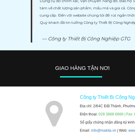
Dụng cụ đo chính xác, Vận chuyển nâng đỡ, Bảo hộ l
tâm về chất lượng sản phẩm, mẩu mã và giá cả. Công
cung cấp. Đến với website chúng tôi để rút ngắn thờ
Quý khách đã tin tưởng Công ty Thiết Bị Công Nghi
Công ty Thiết Bị Công Nghiệp GTG
GIAO HÀNG TẬN NƠI
Công ty Thiết Bị Công N
Địa chỉ: 2/64C Đất Thánh, Phườn
Điện thoại:
028 3868 6666 | Fax:
Số giấy chứng nhận đăng ký kin
Email:
info@makita.vn
| Web:
www