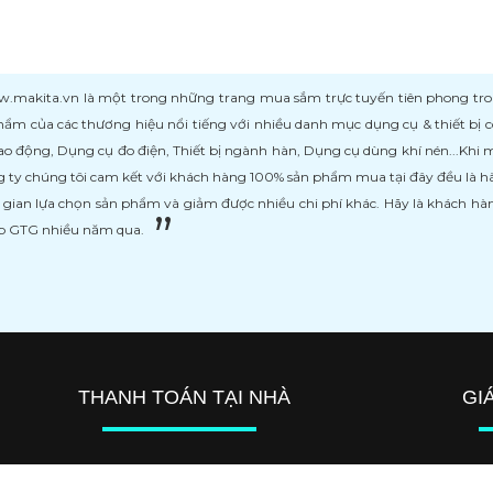
kita.vn là một trong những trang mua sắm trực tuyến tiên phong trong l
ẩm của các thương hiệu nổi tiếng với nhiều danh mục dụng cụ & thiết bị
ao động, Dụng cụ đo điện, Thiết bị ngành hàn, Dụng cụ dùng khí nén...Khi
 ty chúng tôi cam kết với khách hàng 100% sản phẩm mua tại đây đều là h
i gian lựa chọn sản phẩm và giảm được nhiều chi phí khác. Hãy là khách h
ệp GTG nhiều năm qua.
THANH TOÁN TẠI NHÀ
GI