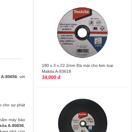
180 x 3 x 22.2mm Đá mài cho kim loại
Makita A-83618
 A-80656
, với
34,000 đ
p cho sự phát
 phẩm máy bào
kita A-80656
,
 dựng nhà cửa