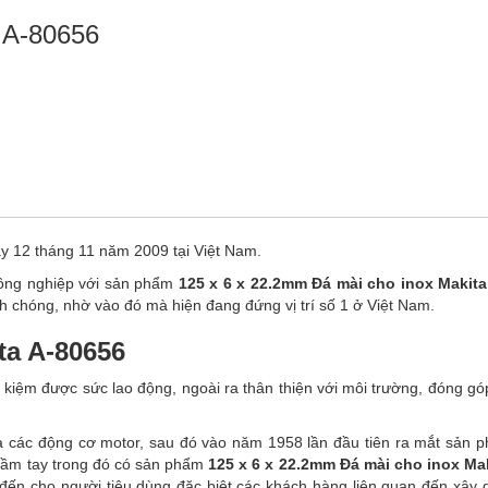
 A-80656
ày 12 tháng 11 năm 2009 tại Việt Nam.
công nghiệp với sản phẩm
125 x 6 x 22.2mm Đá mài cho inox Makita
chóng, nhờ vào đó mà hiện đang đứng vị trí số 1 ở Việt Nam.
ta A-80656
kiệm được sức lao động, ngoài ra thân thiện với môi trường, đóng gó
a các động cơ motor, sau đó vào năm 1958 lần đầu tiên ra mắt sản
cầm tay trong đó có sản phẩm
125 x 6 x 22.2mm Đá mài cho inox Ma
ến cho người tiêu dùng đặc biệt các khách hàng liên quan đến xây