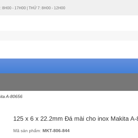
: 8H00 - 17H00 | THỨ 7: 8H00 - 12H00
ita A-80656
NKK (2)
125 x 6 x 22.2mm Đá mài cho inox Makita A
Chưa có giá (2)
Mã sản phẩm:
MKT-806-844