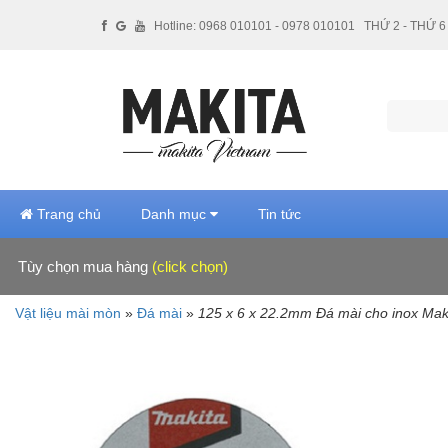
Hotline: 0968 010101 - 0978 010101
THỨ 2 - THỨ 6 
Trang chủ
Danh mục
Tin tức
Tùy chọn mua hàng
(click chọn)
Hãng sản xuất
Vật liệu mài mòn
»
Đá mài
»
125 x 6 x 22.2mm Đá mài cho inox Mak
Makita (20)
MB (4)
Giá tiền
Dưới 100,000 VNĐ (22)
100,000 - 500,000 VNĐ (2)
Xuất xứ