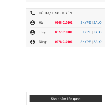
local_phone
HỖ TRỢ TRỰC TUYẾN
account_circle
Hà:
0968 010101
SKYPE
|
ZALO
account_circle
Thúy:
0977 010101
SKYPE
|
ZALO
account_circle
Dũng:
0978 010101
SKYPE
|
ZALO
Sản phẩm liên quan