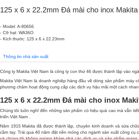
125 x 6 x 22.2mm Đá mài cho inox Makita
- Model: A-80656
- Cỡ hạt: WA36O
- Kích thước: 125 x 6 x 22.23mm
Thông tin nhà sản xuất
Công ty Makita Việt Nam là công ty con thứ 46 được thành lập vào ng
Makita Việt Nam là doanh nghiệp hàng đầu về dòng sản phẩm máy 
phương châm hoạt động cung cấp các dịch vụ hậu mãi một cách nhanh 
125 x 6 x 22.2mm Đá mài cho inox Maki
Chúng tôi luôn nghĩ đến những sản phẩm có hiệu quả cao mà vẫn tiết 
triển Việt Nam .
Năm 1915 Makita đã được thành lập, chuyên kinh doanh và sửa chữ
cầm tay. Trải qua 40 năm đặt nền móng cho ngành sản xuất công cụ 
và chúng tôi không ngừng khám phá các dịch vụ và sản phẩm mang đ