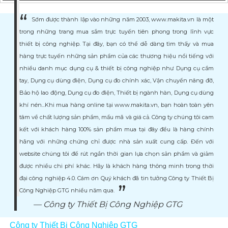
Sớm được thành lập vào những năm 2003, www.makita.vn là một
trong những trang mua sắm trực tuyến tiên phong trong lĩnh vực
thiết bị công nghiệp. Tại đây, bạn có thể dễ dàng tìm thấy và mua
hàng trực tuyến những sản phẩm của các thương hiệu nổi tiếng với
nhiều danh mục dụng cụ & thiết bị công nghiệp như Dụng cụ cầm
tay, Dụng cụ dùng điện, Dụng cụ đo chính xác, Vận chuyển nâng đỡ,
Bảo hộ lao động, Dụng cụ đo điện, Thiết bị ngành hàn, Dụng cụ dùng
khí nén...Khi mua hàng online tại www.makita.vn, bạn hoàn toàn yên
tâm về chất lượng sản phẩm, mẩu mã và giá cả. Công ty chúng tôi cam
kết với khách hàng 100% sản phẩm mua tại đây đều là hàng chính
hãng với những chứng chỉ được nhà sản xuất cung cấp. Đến với
website chúng tôi để rút ngắn thời gian lựa chọn sản phẩm và giảm
được nhiều chi phí khác. Hãy là khách hàng thông minh trong thời
đại công nghiệp 4.0. Cám ơn Quý khách đã tin tưởng Công ty Thiết Bị
Công Nghiệp GTG nhiều năm qua.
Công ty Thiết Bị Công Nghiệp GTG
Công ty Thiết Bị Công Nghiệp GTG