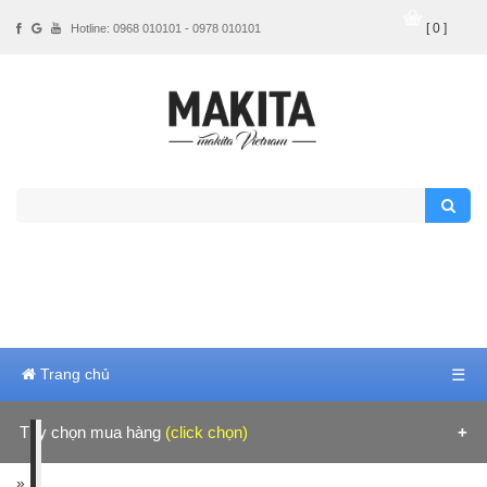
[ 0 ]
Hotline: 0968 010101 - 0978 010101
Trang chủ
☰
Tùy chọn mua hàng
(click chọn)
Hãng sản xuất
»