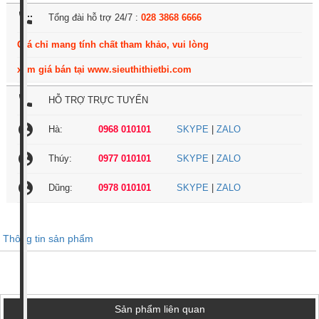
settings_phone
Tổng đài hỗ trợ 24/7 :
028 3868 6666
Giá chỉ mang tính chất tham khảo, vui lòng
xem giá bán tại www.sieuthithietbi.com
local_phone
HỖ TRỢ TRỰC TUYẾN
account_circle
Hà:
0968 010101
SKYPE
|
ZALO
account_circle
Thúy:
0977 010101
SKYPE
|
ZALO
account_circle
Dũng:
0978 010101
SKYPE
|
ZALO
Thông tin sản phẩm
Sản phẩm liên quan