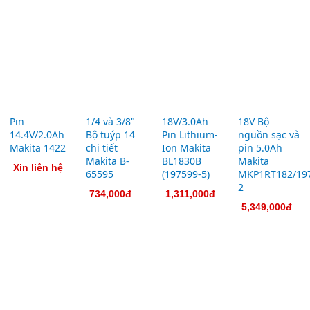
Pin
1/4 và
18V/3.0Ah
18V Bộ
14.4V/2.0Ah
3/8" Bộ
Pin
nguồn
Makita
tuýp 14
Lithium-
sạc và pin
1422
chi tiết
Ion
5.0Ah
Makita B-
Makita
Makita
Xin liên
65595
BL1830B
MKP1RT182/1
hệ
(197599-
2
734,000đ
5)
5,349,000đ
1,311,000đ
220V
180 x 3 x
10x40mm
Chổi than