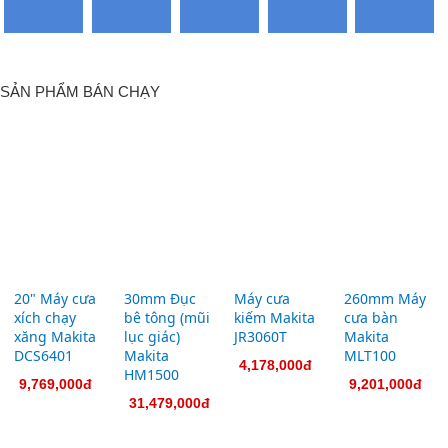
20" Máy
30mm
Máy cưa
260mm
cưa xích
Đục bê
kiếm
Máy cưa
chạy xăng
tông (mũi
Makita
bàn
Makita
lục giác)
JR3060T
Makita
DCS6401
Makita
MLT100
4,178,000đ
HM1500
9,769,000đ
9,201,000đ
31,479,000đ