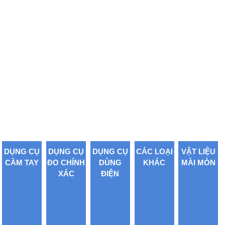
VẬT LIỆU
MÀI MÒN
SẢN PHẨM BÁN CHẠY